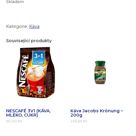
Skladem
Kategorie:
Káva
Související produkty
NESCAFÉ 3V1 (KÁVA,
Káva Jacobs Krönung –
MLÉKO, CUKR)
200g
50,00
Kč
245,63
Kč